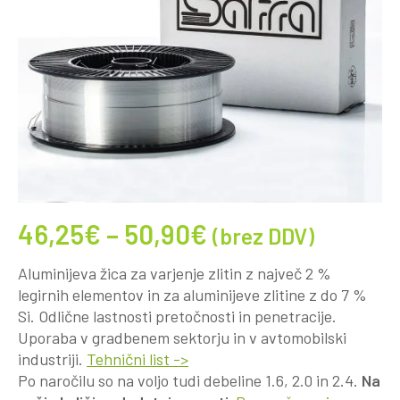
46,25
€
–
50,90
€
(brez DDV)
Aluminijeva žica za varjenje zlitin z največ 2 %
legirnih elementov in za aluminijeve zlitine z do 7 %
Si. Odlične lastnosti pretočnosti in penetracije.
Uporaba v gradbenem sektorju in v avtomobilski
industriji.
Tehnični list ->
Po naročilu so na voljo tudi debeline 1.6, 2.0 in 2.4.
Na