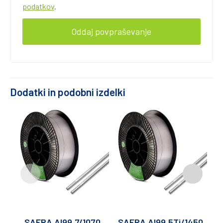
podatkov
.
Dodatki in podobni izdelki
SAFRA Al99,7/1070
SAFRA Al99,5Ti/1450