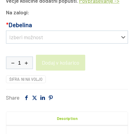
večje količine dodatni popusti.
Povpraševanje ->
Na zalogi:
*
Debelina
SAFRA
Dodaj v košarico
AlSi5/4043
6kg
ŠIFRA:
NI NA VOLJO
količina
Share
Description