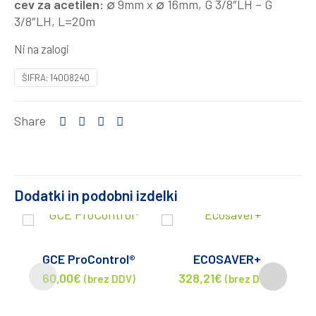
cev za acetilen:
∅ 9mm x ∅ 16mm, G 3/8″LH – G
3/8″LH, L=20m
Ni na zalogi
ŠIFRA:
14008240
Share
Dodatki in podobni izdelki
GCE ProControl®
ECOSAVER+
60,00
€
328,21
€
(brez DDV)
(brez DDV)