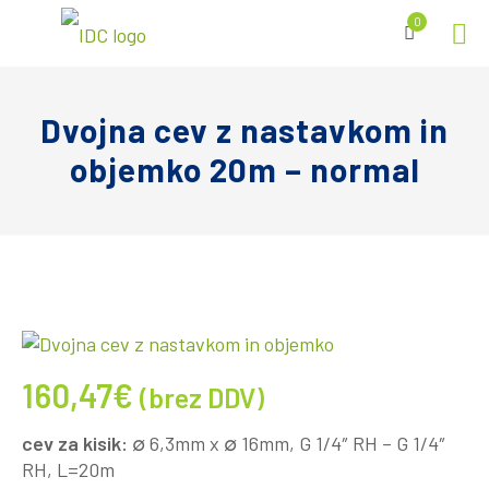
0
Dvojna cev z nastavkom in
objemko 20m – normal
160,47
€
(brez DDV)
cev za kisik:
∅ 6,3mm x ∅ 16mm, G 1/4″ RH – G 1/4″
RH, L=20m