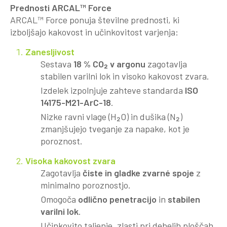
Prednosti ARCAL™ Force
ARCAL™ Force ponuja številne prednosti, ki
izboljšajo kakovost in učinkovitost varjenja:
Zanesljivost
Sestava
18 % CO₂ v argonu
zagotavlja
stabilen varilni lok in visoko kakovost zvara.
Izdelek izpolnjuje zahteve standarda
ISO
14175-M21-ArC-18
.
Nizke ravni vlage (H₂O) in dušika (N₂)
zmanjšujejo tveganje za napake, kot je
poroznost.
Visoka kakovost zvara
Zagotavlja
čiste in gladke zvarné spoje
z
minimalno poroznostjo.
Omogoča
odlično penetracijo
in
stabilen
varilni lok
.
Učinkovito taljenje, zlasti pri debelih ploščah.