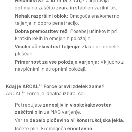
Mešanica 82 % Ar in 18 % CO₂
: Zagotavlja
optimalno zaščito zvara in stabilen varilni lok.
Mehak razpršilni oblok
: Omogoča enakomerno
taljenje in dobro penetracijo.
Dobra premostitev rež
: Posebej učinkovit pri
kratkih lokih in omejenih položajih.
Visoka učinkovitost taljenja
: Zlasti pri debelih
ploščah.
Primernost za vse položaje varjenja
: Vključno z
navpičnimi in stropnimi položaji.
Kdaj je ARCAL™ Force pravi izdelek zame?
ARCAL™ Force je idealna izbira, če:
Potrebujete
zanesljiv in visokokakovosten
zaščitni plin
za MAG varjenje.
Varite
debelo pločevino
ali
konstrukcijska jekla
.
Iščete plin, ki omogoča
enostavno