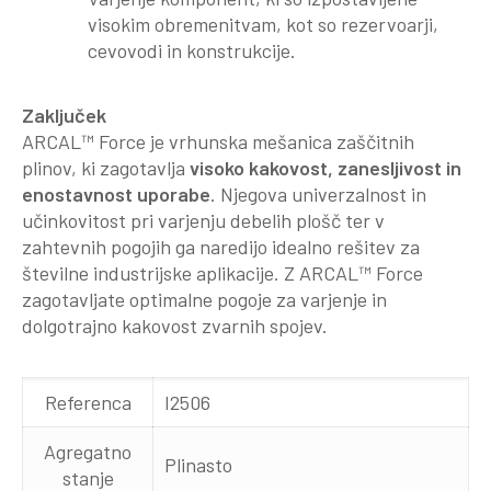
visokim obremenitvam, kot so rezervoarji,
cevovodi in konstrukcije.
Zaključek
ARCAL™ Force je vrhunska mešanica zaščitnih
plinov, ki zagotavlja
visoko kakovost, zanesljivost in
enostavnost uporabe
. Njegova univerzalnost in
učinkovitost pri varjenju debelih plošč ter v
zahtevnih pogojih ga naredijo idealno rešitev za
številne industrijske aplikacije. Z ARCAL™ Force
zagotavljate optimalne pogoje za varjenje in
dolgotrajno kakovost zvarnih spojev.
Referenca
I2506
Agregatno
Plinasto
stanje