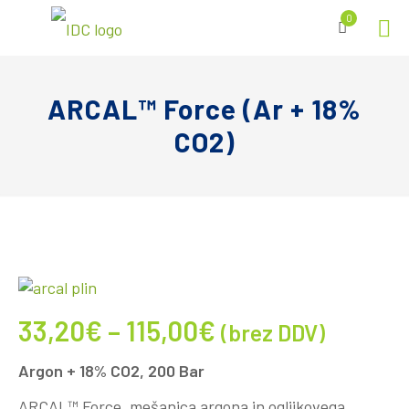
0
ARCAL™ Force (Ar + 18%
CO2)
33,20
€
–
115,00
€
(brez DDV)
Argon + 18% CO2, 200 Bar
ARCAL™ Force, mešanica argona in ogljikovega