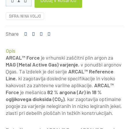
Dodaj v košarico
Force
(Ar
ŠIFRA:
NI NA VOLJO
+
18%
CO2)
Share
količina
Opis
ARCAL™ Force
je vrhunski zaščitni plin argon za
MAG (Metal Active Gas) varjenje
, v ponudbi argonov
Qgas. Ta izdelek je del serije
ARCAL™ Reference
Line
, ki zagotavlja dosledne specifikacije in visoko
kakovost za zahtevne varilne aplikacije.
ARCAL™
Force
je mešanica
82 % argona (Ar) in 18 %
ogljikovega dioksida (CO₂)
, kar zagotavlja optimalne
pogoje za varjenje nelegiranih in nizko legiranih jekel,
zlasti pri debelih ploščah in težkih konstrukcijah.