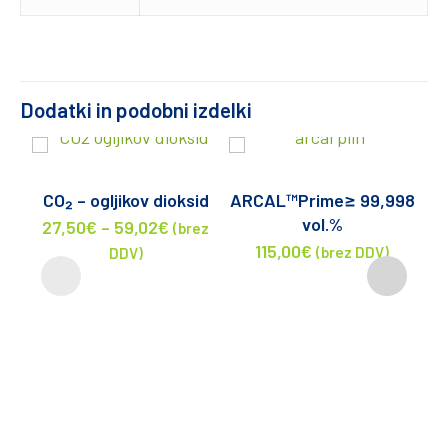
Dodatki in podobni izdelki
CO₂ – ogljikov dioksid
ARCAL™Prime≥ 99,998
vol.%
27,50
€
–
59,02
€
(brez
115,00
€
(brez DDV)
DDV)
6