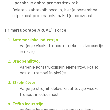
uporabo
in
dobro premostitev rež
.
Delate v zahtevnih pogojih, kjer je pomembna
odpornost proti napakam, kot je poroznost.
Primeri uporabe ARCAL™ Force
Avtomobilska industrija
:
Varjenje visoko trdnostnih jekel za karoserije
in okvirje.
Gradbeništvo
:
Varjenje konstrukcijskih elementov, kot so
nosilci, tramovi in plošče.
Strojništvo
:
Varjenje strojnih delov, ki zahtevajo visoko
trdnost in odpornost.
Težka industrija
:
Varjenje komponent, ki so izpostavljene