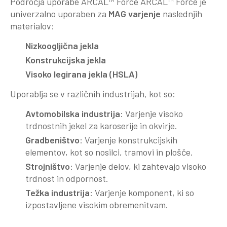
Področja uporabe ARCAL™ Force ARCAL™ Force je
univerzalno uporaben za
MAG varjenje
naslednjih
materialov:
Nizkoogljična jekla
Konstrukcijska jekla
Visoko legirana jekla (HSLA)
Uporablja se v različnih industrijah, kot so:
Avtomobilska industrija
: Varjenje visoko
trdnostnih jekel za karoserije in okvirje.
Gradbeništvo
: Varjenje konstrukcijskih
elementov, kot so nosilci, tramovi in plošče.
Strojništvo
: Varjenje delov, ki zahtevajo visoko
trdnost in odpornost.
Težka industrija
: Varjenje komponent, ki so
izpostavljene visokim obremenitvam.