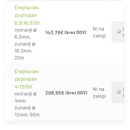
Enojna cev
za propan
6,3/16,3/20
Ni na
Dod
notranji ∅
143,78
€
(brez DDV)
koš
zalogi
6,3mm,
zunanji ∅
16,3mm,
20m
Enojna cev
za propan
4/12/50
Ni na
Dod
208,65
€
(brez DDV)
notranji ∅
koš
zalogi
4mm,
zunanji ∅
12mm, 50m