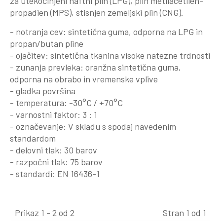
za utekočinjeni naftni plin (LPG), plin metilacetilen-
propadien (MPS), stisnjen zemeljski plin (CNG).
- notranja cev: sintetična guma, odporna na LPG in
propan/butan pline
- ojačitev: sintetična tkanina visoke natezne trdnosti
- zunanja prevleka: oranžna sintetična guma,
odporna na obrabo in vremenske vplive
- gladka površina
- temperatura: -30°C / +70°C
- varnostni faktor: 3 : 1
- označevanje: V skladu s spodaj navedenim
standardom
- delovni tlak: 30 barov
- razpočni tlak: 75 barov
- standardi: EN 16436-1
Prikaz 1 - 2 od 2
Stran 1 od 1