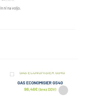
n ni na voljo.
GAS ECONOMISIER GS40
GCE ProS
96,46
€
370,40
€
–
382,9
(brez DDV)