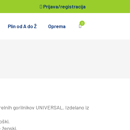
Prijava/registracija
0
Plin od A do Ž
Oprema
grelnih gorilnikov UNIVERSAL. Izdelano iz
oški.
– ženski.