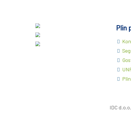
Plin 
Kon
Seg
Gos
UNP
Pli
IDC d.o.o