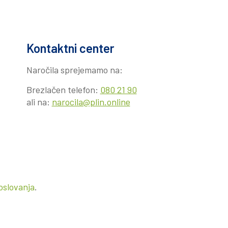
Kontaktni center
Naročila sprejemamo na:
Brezlačen telefon:
080 21 90
ali na:
narocila@plin.online
oslovanja
.