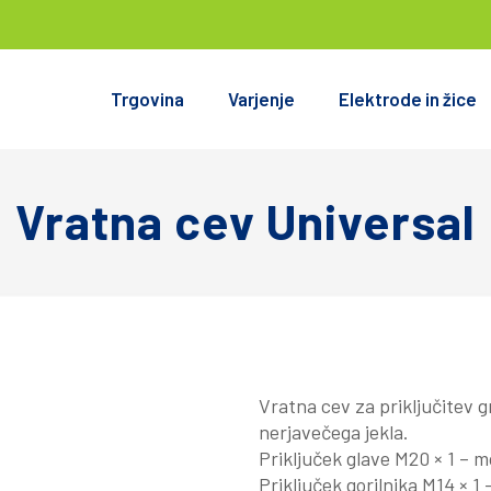
Trgovina
Varjenje
Elektrode in žice
Vratna cev Universal
Vratna cev za priključitev 
nerjavečega jekla.
Priključek glave M20 × 1 – m
Priključek gorilnika M14 × 1 